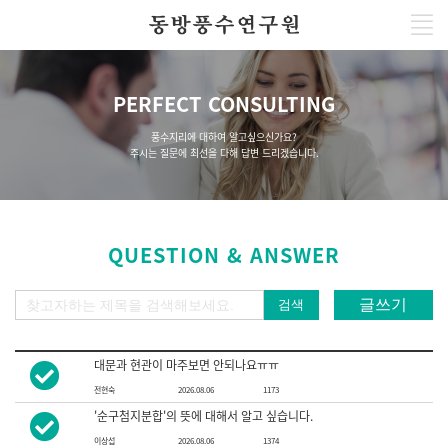
PERFECT CONSULTING
풍수지리에 대하여 알고싶으신가요?
주시는 질문에 최선을 다해 답변 드리겠습니다.
QUESTION & ANSWER
글쓰기
검색
대문과 현관이 마주보면 안되나요ㅠㅠ
전현숙
2026.08.06
1173
'순구첨지분합'의 뜻에 대해서 알고 싶습니다.
이상섭
2026.08.06
1374