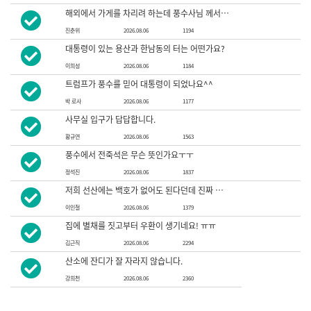
해외에서 가게를 차리려 하는데 풍수사님 께서 사진으로 풍수를 하실수 있을실까요?
진춘위
2026.08.06
1194
대통령이 있는 용산과 한남동의 터는 어떤가요?
이희성
2026.08.06
1184
트럼프가 풍수를 믿어 대통령이 되었나요^^
박 로사
2026.08.06
1177
사무실 입구가 답답합니다.
황규연
2026.08.06
1563
풍수에서 전죽석은 무슨 뜻인가요ㅜㅜ
정석진
2026.08.06
1837
저희 선산에는 백호가 없어도 된다던데 진짜 문제가 없나요.
이인철
2026.08.06
1379
집에 별채를 짓고부터 우환이 생기네요! ㅠㅠ
김근직
2026.08.06
2294
산소에 잔디가 잘 자라지 않습니다.
강희천
2026.08.06
2360