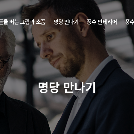
돈을 버는 그림과 소품
명당 만나기
풍수 인테리어
풍수
명당 만나기